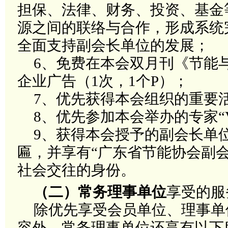
担保、法律、财务、投资、基金
源之间的联络与合作，形成系统
全面支持副会长单位的发展；
6
、
免费在本会双月刊《节能
企业广告（
1
次，
1
个
P
）；
7
、优先获得本会组织的重要
8
、优先参加本会举办的专家
“
9
、获得本会
授予的副会长单
匾，并享有
“广东省节能协会副
社会交往的身份。
（二）常务理事单位
享受的服
除优先享受会员单位、理事单
容外，常务理事单位还享有以下