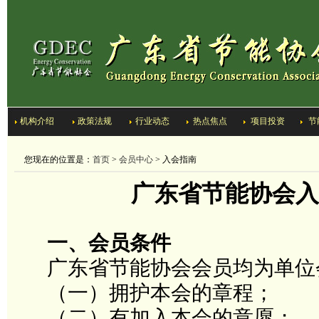
机构介绍
政策法规
行业动态
热点焦点
项目投资
节
您现在的位置是：
首页
>
会员中心
> 入会指南
广东省节能协会入
一、会员条件
广东省节能协会会员均
为
单位
（一）
拥护本会的章程
；
（二）有加入本会的意愿
；