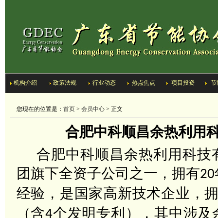
机构介绍
政策法规
行业动态
热点焦点
项目投资
节
您现在的位置是：
首页
>
会员中心
> 正文
合肥中科顺昌余热利用
合肥中科顺昌余热利用科技
团旗下全资子公司之一，拥有
20
经验，是国家高新技术企业，
（含
个发明专利），其中涉及
4