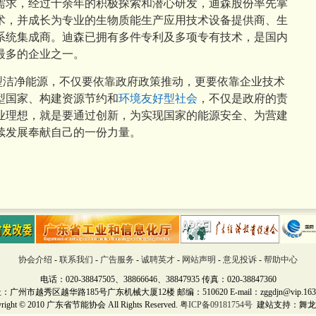
需求，经过十余年的积极探索和潜心研发，迪森股份率先掌
术，并成长为专业的生物质能生产应用技术设备提供商、生
系统集成商。迪森已拥有多件专利及多项专有技术，是国内
最多的企业之一。
型洁净能源，不仅要依靠政府政策推动，更要依靠企业技术
型国家、构建资源节约和
环境友好型社会
，不仅是政府的责
业理想，就是要通过创新，为实现国家的能源安全、为营建
续发展奉献自己的一份力量。
协会介绍
-
联系我们
-
广告服务
-
诚聘英才
-
网站声明
-
意见投诉
-
帮助中心
电话：020-38847505、38866646、38847935 传真：020-38847360
：广州市越秀区越华路185号广东机械大厦12楼 邮编：510620 E-mail：zggdjn@vip.163.
yright © 2010 广东省节能协会 All Rights Reserved.
粤ICP备09181754号
建站支持：
舞龙